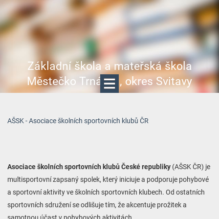
Základní škola a mateřská škola
Městečko Trnávka, okres Svitavy
AŠSK - Asociace školních sportovních klubů ČR
Asociace školních sportovních klubů České republiky
(AŠSK ČR)
je
multisportovní zapsaný spolek, který iniciuje a podporuje pohybové
a sportovní aktivity ve školních sportovních klubech. Od ostatních
sportovních sdružení se odlišuje tím, že akcentuje prožitek a
samotnou účast v pohybových aktivitách.