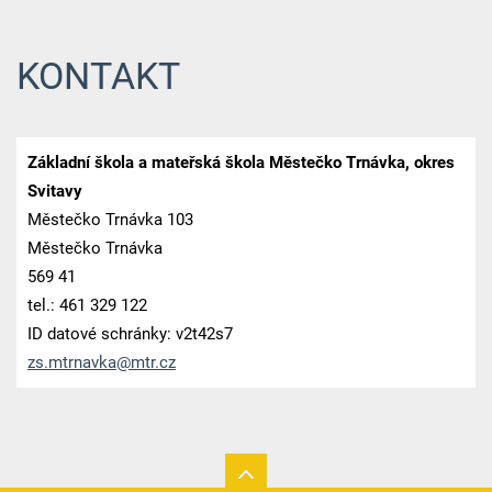
KONTAKT
Základní škola a mateřská škola Městečko Trnávka, okres
Svitavy
Městečko Trnávka 103
Městečko Trnávka
569 41
tel.: 461 329 122
ID datové schránky: v2t42s7
zs.mtrna
vka@mtr.
cz