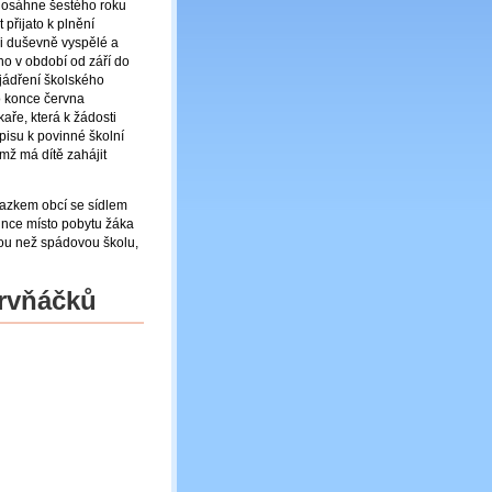
 dosáhne šestého roku
přijato k plnění
ě i duševně vyspělé a
ho v období od září do
yjádření školského
o konce června
aře, která k žádosti
pisu k povinné školní
mž má dítě zahájit
azkem obcí se sídlem
ince místo pobytu žáka
nou než spádovou školu,
prvňáčků