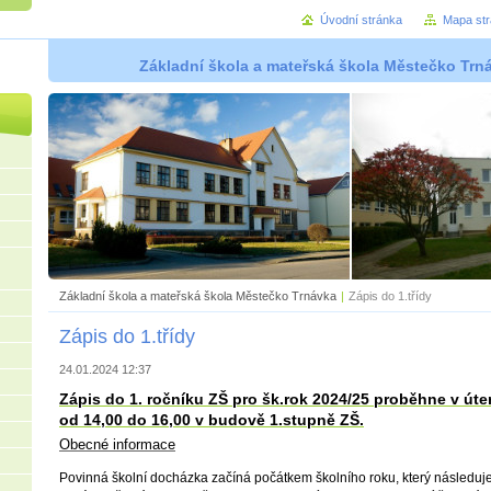
Úvodní stránka
Mapa st
Základní škola a mateřská škola Městečko Trná
Základní škola a mateřská škola Městečko Trnávka
|
Zápis do 1.třídy
Zápis do 1.třídy
24.01.2024 12:37
Zápis do 1. ročníku ZŠ pro šk.rok 2024/25 proběhne v út
od 14,00 do 16,00 v budově 1.stupně ZŠ.
Obecné informace
Povinná školní docházka začíná počátkem školního roku, který následuje 