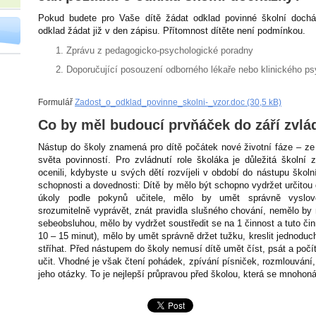
Pokud budete pro Vaše dítě žádat odklad povinné školní dochá
odklad žádat již v den zápisu. Přítomnost dítěte není podmínkou.
Zprávu z pedagogicko-psychologické poradny
Doporučující posouzení odborného lékaře nebo klinického ps
Formulář
Zadost_o_odklad_povinne_skolni-_vzor.doc (30,5 kB)
Co by měl budoucí prvňáček do září zvlá
Nástup do školy znamená pro dítě počátek nové životní fáze – ze
světa povinností. Pro zvládnutí role školáka je důležitá školní 
ocenili, kdybyste u svých dětí rozvíjeli v období do nástupu školn
schopnosti a dovednosti: Dítě by mělo být schopno vydržet určitou 
úkoly podle pokynů učitele, mělo by umět správně vyslovo
srozumitelně vyprávět, znát pravidla slušného chování, nemělo by 
sebeobsluhou, mělo by vydržet soustředit se na 1 činnost a tuto čin
10 – 15 minut), mělo by umět správně držet tužku, kreslit jednoduc
stříhat. Před nástupem do školy nemusí dítě umět číst, psát a počí
učit. Vhodné je však čtení pohádek, zpívání písniček, rozmlouvání,
jeho otázky. To je nejlepší průpravou před školou, která se mnohon