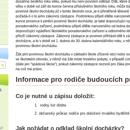
dosáhne šestého roku věku, pokud mu není povolen odklad. Dítě, které
věku v době od září do konce června příslušného školního roku, může být 
povinné školní docházky již v tomto školním roce, je-li přiměřeně tělesn
požádá-li o to jeho zákonný zástupce. Podmínkou přijetí dítěte narozené
konce prosince k plnění povinné školní docházky je také doporučující v
poradenského zařízení, podmínkou přijetí dítěte narozeného od ledna d
doporučující vyjádření školského poradenského zařízení a odborného lék
přiloží zákonný zástupce. Zákonný zástupce je povinen přihlásit dítě k zá
docházce, a to v době od 1. dubna do 30. dubna kalendářního roku, v ně
povinnou školní docházku.
Žák plní povinnou školní docházku v základní škole zříz
ené obcí nebo sv
ve školském obvodu, v němž má žák místo trvalého pobytu, v případě ciz
(dále jen "spádová škola"), pokud zákonný zástupce nezvolí pro žáka ji
na což má právo.
Informace pro rodiče budoucích 
á
Co je nutné u zápisu doložit:
rodný list dítěte
občanský průkaz rodiče pro doložení trvalého bydliště
Jak požádat o odklad školní docházky?
s7