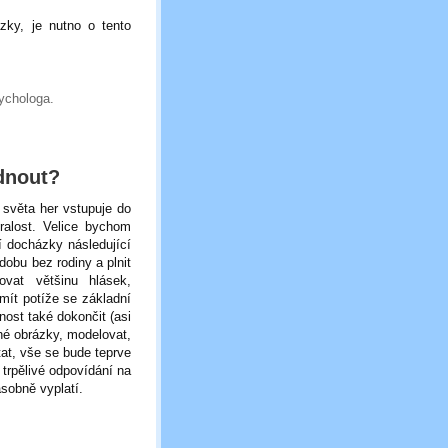
zky, je nutno o tento
ychologa.
dnout?
 světa her vstupuje do
zralost. Velice bychom
í docházky následující
dobu bez rodiny a plnit
vat většinu hlásek,
mít potíže se základní
nost také dokončit (asi
hé obrázky, modelovat,
tat, vše se bude teprve
 trpělivé odpovídání na
ásobně vyplatí.