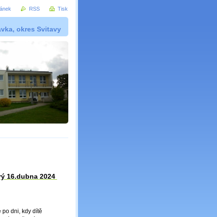
ránek
RSS
Tisk
vka, okres Svitavy
erý 16.dubna 2024
po dni, kdy dítě