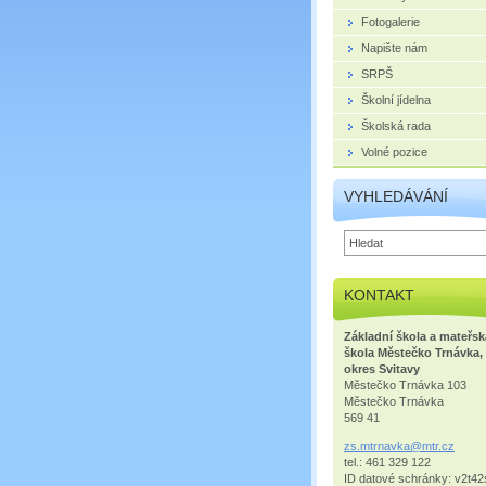
Fotogalerie
Napište nám
SRPŠ
Školní jídelna
Školská rada
Volné pozice
VYHLEDÁVÁNÍ
KONTAKT
Základní škola a mateřsk
škola Městečko Trnávka,
okres Svitavy
Městečko Trnávka 103
Městečko Trnávka
569 41
zs.mtrna
vka@mtr.
cz
tel.: 461 329 122
ID datové schránky: v2t42