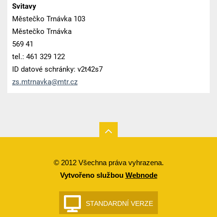
Svitavy
Městečko Trnávka 103
Městečko Trnávka
569 41
tel.: 461 329 122
ID datové schránky: v2t42s7
zs.mtrna
vka@mtr.
cz
© 2012 Všechna práva vyhrazena.
Vytvořeno službou
Webnode
STANDARDNÍ VERZE