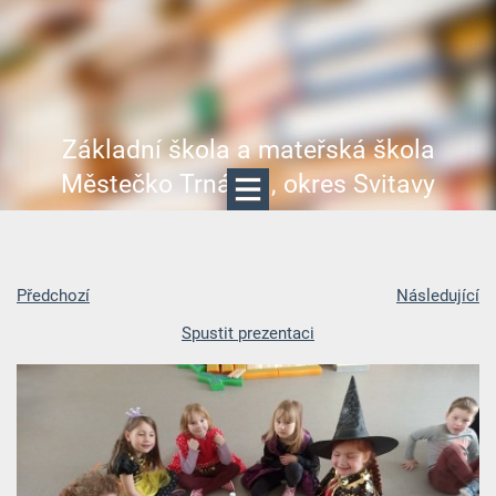
Základní škola a mateřská škola
Městečko Trnávka, okres Svitavy
Předchozí
Následující
Spustit prezentaci