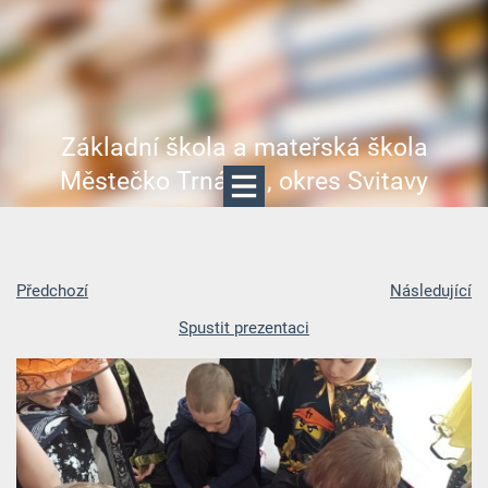
Základní škola a mateřská škola
Městečko Trnávka, okres Svitavy
Předchozí
Následující
Spustit prezentaci