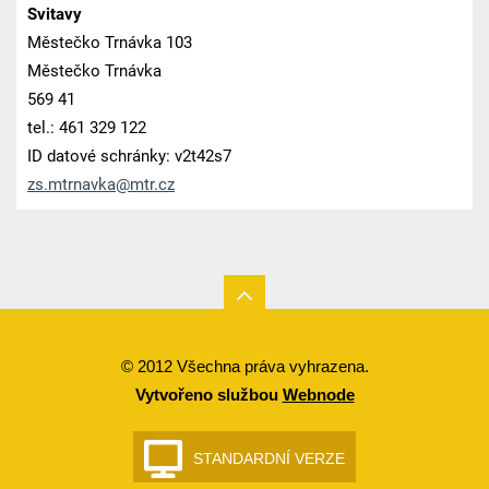
Svitavy
Městečko Trnávka 103
Městečko Trnávka
569 41
tel.: 461 329 122
ID datové schránky: v2t42s7
zs.mtrna
vka@mtr.
cz
© 2012 Všechna práva vyhrazena.
Vytvořeno službou
Webnode
STANDARDNÍ VERZE