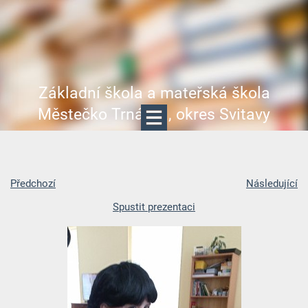
Základní škola a mateřská škola
Městečko Trnávka, okres Svitavy
Předchozí
Následující
Spustit prezentaci