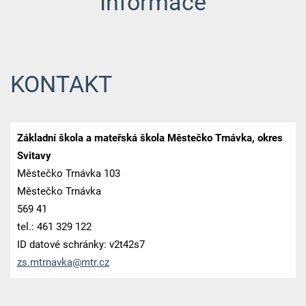
Informace
KONTAKT
Základní škola a mateřská škola Městečko Trnávka, okres
Svitavy
Městečko Trnávka 103
Městečko Trnávka
569 41
tel.: 461 329 122
ID datové schránky: v2t42s7
zs.mtrna
vka@mtr.
cz