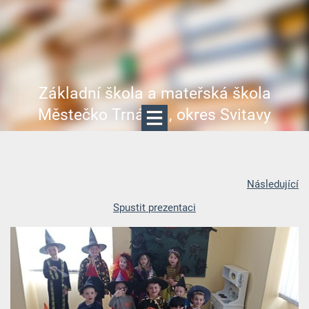
Základní škola a mateřská škola
Městečko Trnávka, okres Svitavy
Následující
Spustit prezentaci