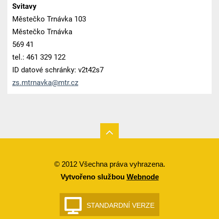
Svitavy
Městečko Trnávka 103
Městečko Trnávka
569 41
tel.: 461 329 122
ID datové schránky: v2t42s7
zs.mtrna
vka@mtr.
cz
© 2012 Všechna práva vyhrazena.
Vytvořeno službou
Webnode
STANDARDNÍ VERZE