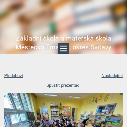
Základní škola a mateřská škola
Městečko Trnávka, okres Svitavy
Předchozí
Následující
Spustit prezentaci