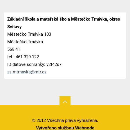
Základní škola a mateřská škola Městečko Trnávka, okres
Svitavy
Městečko Trnávka 103
Městečko Trnávka
569 41
tel.: 461 329 122
ID datové schránky: v2t42s7
zs.mtrna
vka@mtr.
cz
© 2012 Všechna práva vyhrazena.
Vytvořeno službou
Webnode