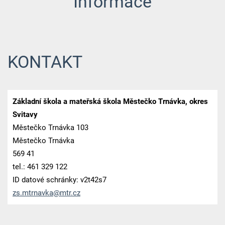
Informace
KONTAKT
Základní škola a mateřská škola Městečko Trnávka, okres
Svitavy
Městečko Trnávka 103
Městečko Trnávka
569 41
tel.: 461 329 122
ID datové schránky: v2t42s7
zs.mtrna
vka@mtr.
cz