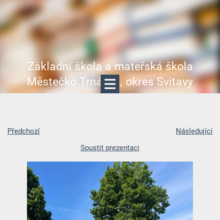
Základní škola a mateřská škola
Městečko Trnávka, okres Svitavy
Předchozí
Následující
Spustit prezentaci