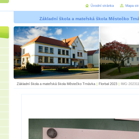
Úvodní stránka
Mapa st
Základní škola a mateřská škola Městečko Trná
Základní škola a mateřská škola Městečko Trnávka
|
Florbal 2023
|
IMG-202311