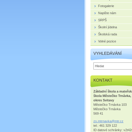
Fotogalerie
Napište nám
SRPŠ
Školní jídelna
Školská rada
Volné pozice
VYHLEDÁVÁNÍ
KONTAKT
Základní škola a mateřsk
škola Městečko Trnávka,
okres Svitavy
Městečko Trnávka 103
Městečko Trnávka
569 41
zs.mtrna
vka@mtr.
cz
tel.: 461 329 122
ID datové schránky: v2t42