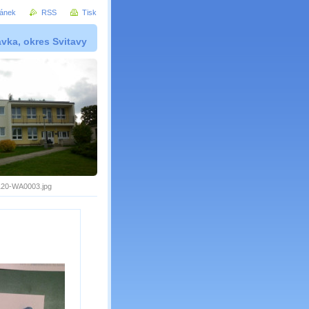
ránek
RSS
Tisk
vka, okres Svitavy
20-WA0003.jpg