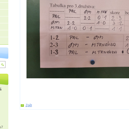
á
Zpět
s7