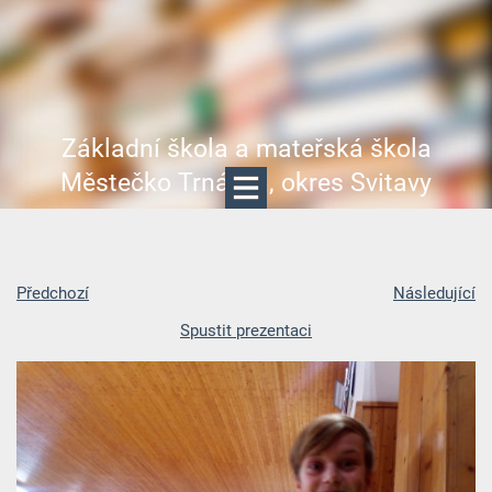
Základní škola a mateřská škola
Městečko Trnávka, okres Svitavy
Předchozí
Následující
Spustit prezentaci