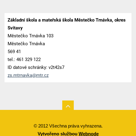
Základní škola a mateřská škola Městečko Trnávka, okres
Svitavy
Městečko Trnávka 103
Městečko Trnávka
569 41
tel.: 461 329 122
ID datové schránky: v2t42s7
zs.mtrna
vka@mtr.
cz
© 2012 Všechna práva vyhrazena.
Vytvořeno službou
Webnode