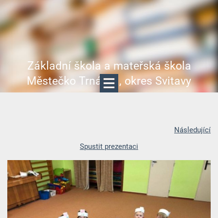
Základní škola a mateřská škola
Městečko Trnávka, okres Svitavy
Následující
Spustit prezentaci