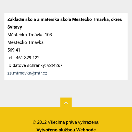
Základní škola a mateřská škola Městečko Trnávka, okres
Svitavy
Městečko Trnávka 103
Městečko Trnávka
569 41
tel.: 461 329 122
ID datové schránky: v2t42s7
zs.mtrna
vka@mtr.
cz
© 2012 Všechna práva vyhrazena.
Vytvořeno službou
Webnode