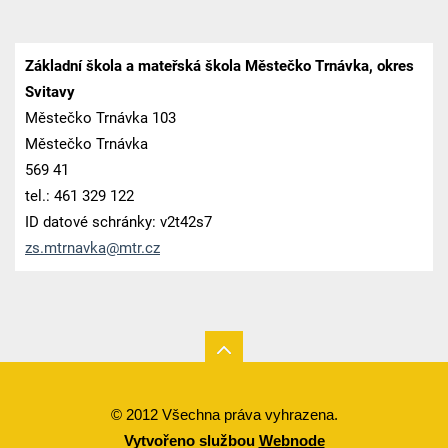
Základní škola a mateřská škola Městečko Trnávka, okres
Svitavy
Městečko Trnávka 103
Městečko Trnávka
569 41
tel.: 461 329 122
ID datové schránky: v2t42s7
zs.mtrna
vka@mtr.
cz
© 2012 Všechna práva vyhrazena.
Vytvořeno službou
Webnode