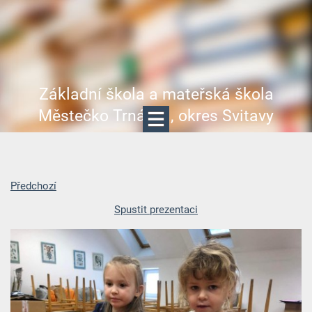
Základní škola a mateřská škola
Městečko Trnávka, okres Svitavy
Předchozí
Spustit prezentaci