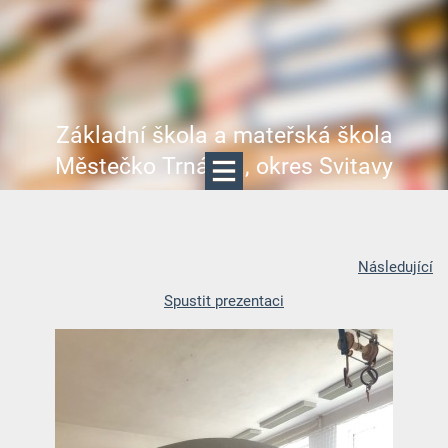
Základní škola a mateřská škola
Městečko Trnávka, okres Svitavy
Následující
Spustit prezentaci