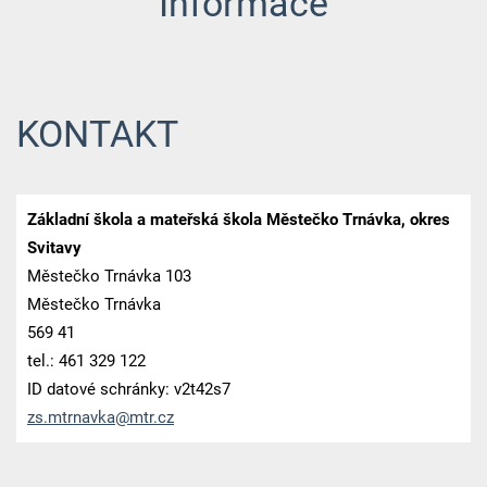
Informace
KONTAKT
Základní škola a mateřská škola Městečko Trnávka, okres
Svitavy
Městečko Trnávka 103
Městečko Trnávka
569 41
tel.: 461 329 122
ID datové schránky: v2t42s7
zs.mtrna
vka@mtr.
cz