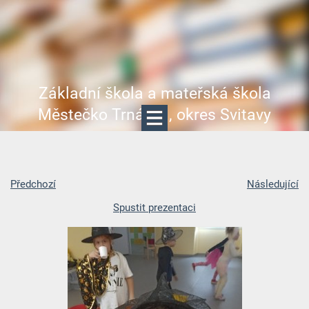
Základní škola a mateřská škola
Městečko Trnávka, okres Svitavy
Předchozí
Následující
Spustit prezentaci