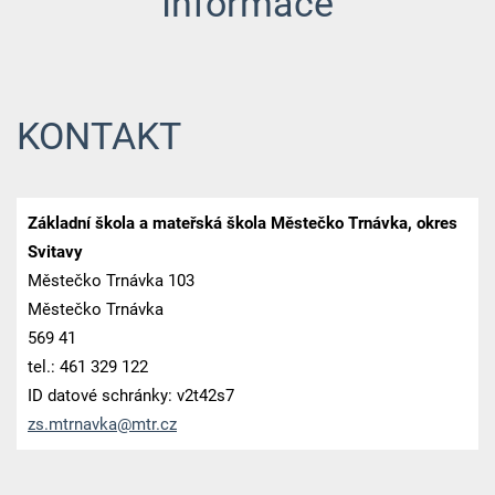
Informace
KONTAKT
Základní škola a mateřská škola Městečko Trnávka, okres
Svitavy
Městečko Trnávka 103
Městečko Trnávka
569 41
tel.: 461 329 122
ID datové schránky: v2t42s7
zs.mtrna
vka@mtr.
cz