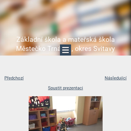
Základní škola a mateřská škola
Městečko Trnávka, okres Svitavy
Předchozí
Následující
Spustit prezentaci