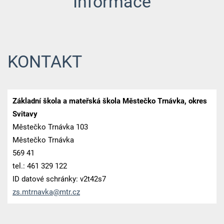
Informace
KONTAKT
Základní škola a mateřská škola Městečko Trnávka, okres
Svitavy
Městečko Trnávka 103
Městečko Trnávka
569 41
tel.: 461 329 122
ID datové schránky: v2t42s7
zs.mtrna
vka@mtr.
cz