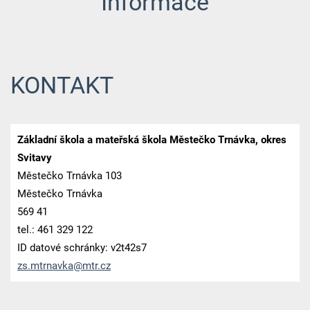
Informace
KONTAKT
Základní škola a mateřská škola Městečko Trnávka, okres
Svitavy
Městečko Trnávka 103
Městečko Trnávka
569 41
tel.: 461 329 122
ID datové schránky: v2t42s7
zs.mtrna
vka@mtr.
cz