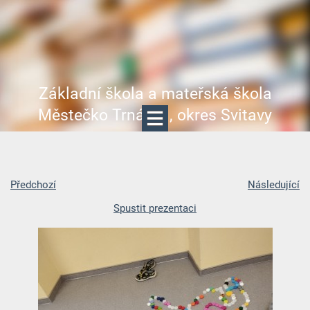
Základní škola a mateřská škola
Městečko Trnávka, okres Svitavy
Předchozí
Následující
Spustit prezentaci