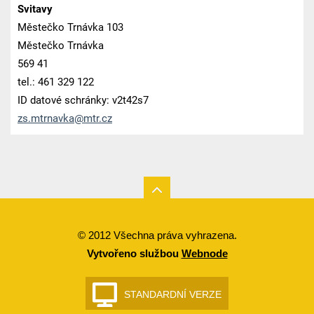
Svitavy
Městečko Trnávka 103
Městečko Trnávka
569 41
tel.: 461 329 122
ID datové schránky: v2t42s7
zs.mtrna
vka@mtr.
cz
© 2012 Všechna práva vyhrazena.
Vytvořeno službou
Webnode
STANDARDNÍ VERZE