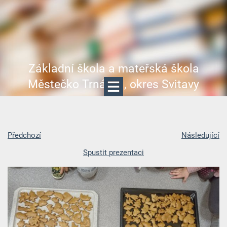
Základní škola a mateřská škola
Městečko Trnávka, okres Svitavy
Předchozí
Následující
Spustit prezentaci