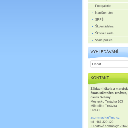
Fotogalerie
Napište nám
SRPŠ
Školní jídelna
Školská rada
Volné pozice
VYHLEDÁVÁNÍ
KONTAKT
Základní škola a mateřsk
škola Městečko Trnávka,
okres Svitavy
Městečko Trnávka 103
Městečko Trnávka
569 41
zs.mtrna
vka@mtr.
cz
tel.: 461 329 122
ID datové schránky: v2t42