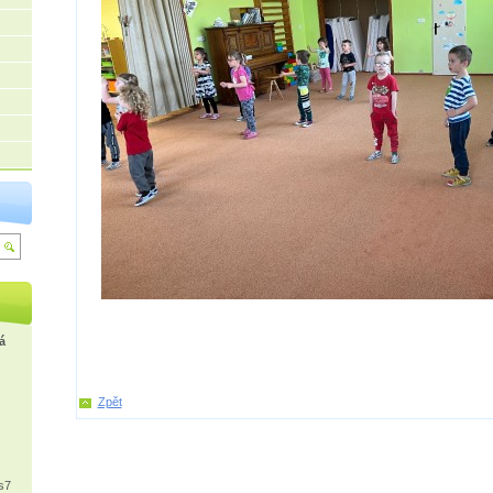
á
Zpět
s7