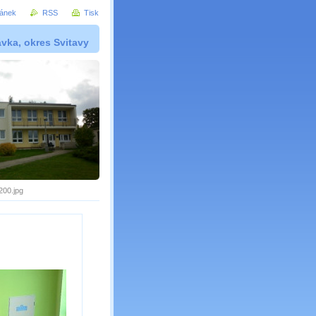
ránek
RSS
Tisk
vka, okres Svitavy
00.jpg