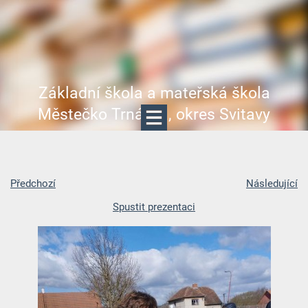
Základní škola a mateřská škola
Městečko Trnávka, okres Svitavy
Předchozí
Následující
Spustit prezentaci