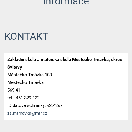
Informace
KONTAKT
Základní škola a mateřská škola Městečko Trnávka, okres
Svitavy
Městečko Trnávka 103
Městečko Trnávka
569 41
tel.: 461 329 122
ID datové schránky: v2t42s7
zs.mtrna
vka@mtr.
cz