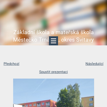
Základní škola a mateřská škola
Městečko Trnávka, okres Svitavy
Předchozí
Následující
Spustit prezentaci