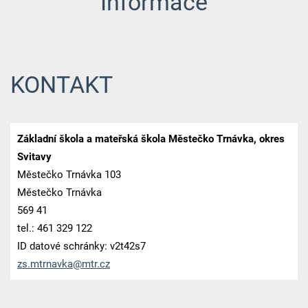
Informace
KONTAKT
Základní škola a mateřská škola Městečko Trnávka, okres
Svitavy
Městečko Trnávka 103
Městečko Trnávka
569 41
tel.: 461 329 122
ID datové schránky: v2t42s7
zs.mtrna
vka@mtr.
cz