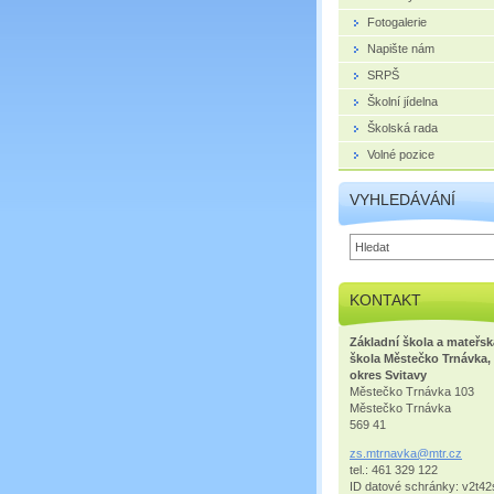
Fotogalerie
Napište nám
SRPŠ
Školní jídelna
Školská rada
Volné pozice
VYHLEDÁVÁNÍ
KONTAKT
Základní škola a mateřsk
škola Městečko Trnávka,
okres Svitavy
Městečko Trnávka 103
Městečko Trnávka
569 41
zs.mtrna
vka@mtr.
cz
tel.: 461 329 122
ID datové schránky: v2t42