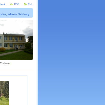
ránek
RSS
Tisk
vka, okres Svitavy
 Třebové
|