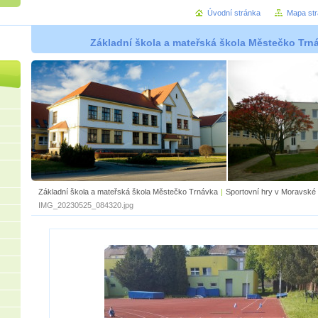
Úvodní stránka
Mapa st
Základní škola a mateřská škola Městečko Trná
Základní škola a mateřská škola Městečko Trnávka
|
Sportovní hry v Moravské
IMG_20230525_084320.jpg