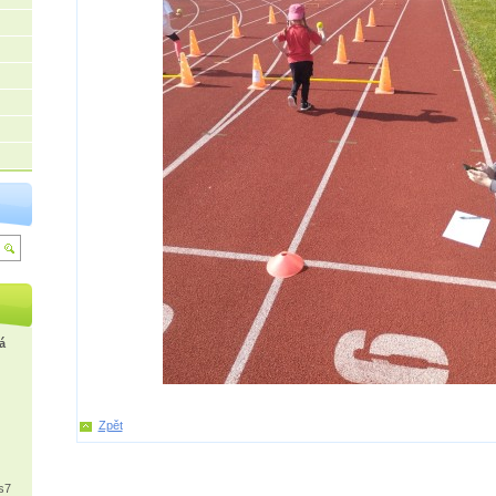
á
Zpět
s7