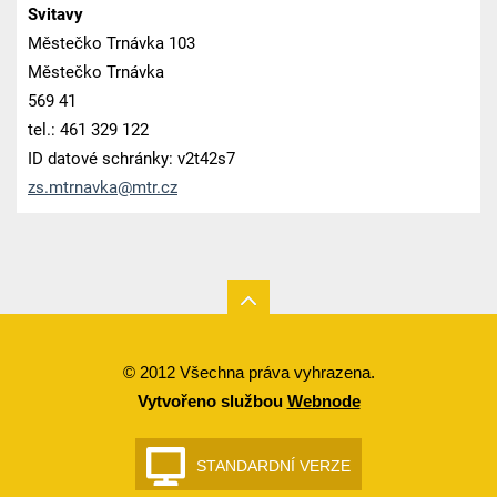
Svitavy
Městečko Trnávka 103
Městečko Trnávka
569 41
tel.: 461 329 122
ID datové schránky: v2t42s7
zs.mtrna
vka@mtr.
cz
© 2012 Všechna práva vyhrazena.
Vytvořeno službou
Webnode
STANDARDNÍ VERZE