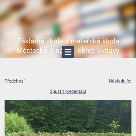
Základní škola a mateřská škola
Městečko Trnávka, okres Svitavy
Předchozí
Následující
Spustit prezentaci