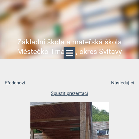
Základní škola a mateřská škola
Městečko Trnávka, okres Svitavy
Předchozí
Následující
Spustit prezentaci