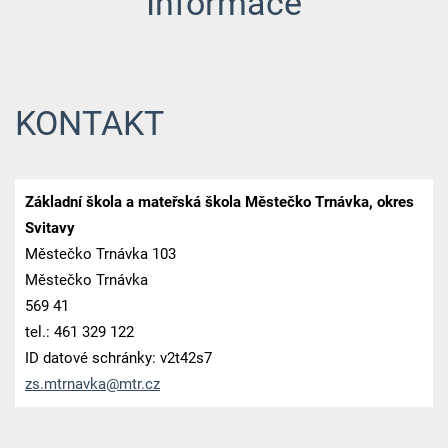
Informace
KONTAKT
Základní škola a mateřská škola Městečko Trnávka, okres
Svitavy
Městečko Trnávka 103
Městečko Trnávka
569 41
tel.: 461 329 122
ID datové schránky: v2t42s7
zs.mtrna
vka@mtr.
cz