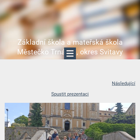
Základní škola a mateřská škola
Městečko Trnávka, okres Svitavy
Následující
Spustit prezentaci