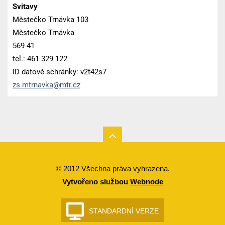
Svitavy
Městečko Trnávka 103
Městečko Trnávka
569 41
tel.: 461 329 122
ID datové schránky: v2t42s7
zs.mtrna
vka@mtr.
cz
© 2012 Všechna práva vyhrazena.
Vytvořeno službou
Webnode
STANDARDNÍ VERZE