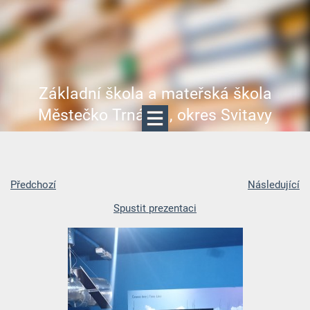
Základní škola a mateřská škola
Městečko Trnávka, okres Svitavy
Předchozí
Následující
Spustit prezentaci