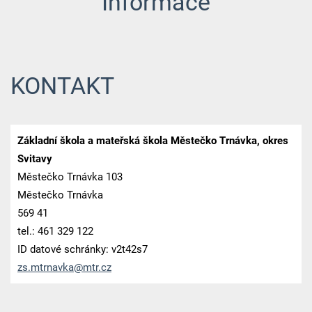
Informace
KONTAKT
Základní škola a mateřská škola Městečko Trnávka, okres
Svitavy
Městečko Trnávka 103
Městečko Trnávka
569 41
tel.: 461 329 122
ID datové schránky: v2t42s7
zs.mtrna
vka@mtr.
cz