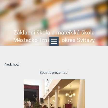
Základní škola a mateřská škola
Městečko Trnávka, okres Svitavy
Předchozí
Spustit prezentaci