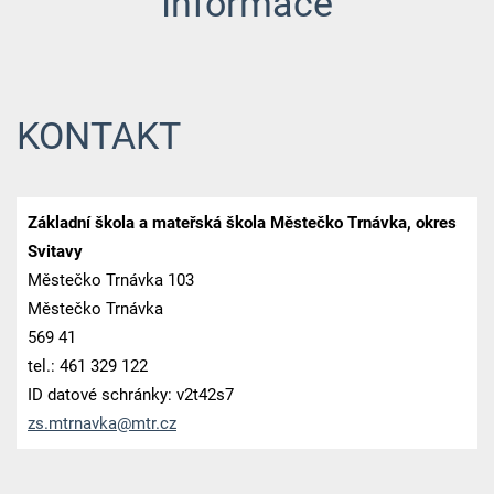
Informace
KONTAKT
Základní škola a mateřská škola Městečko Trnávka, okres
Svitavy
Městečko Trnávka 103
Městečko Trnávka
569 41
tel.: 461 329 122
ID datové schránky: v2t42s7
zs.mtrna
vka@mtr.
cz