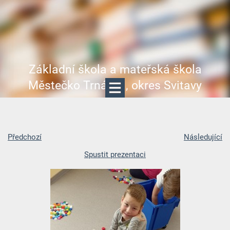
Základní škola a mateřská škola
Městečko Trnávka, okres Svitavy
Předchozí
Následující
Spustit prezentaci