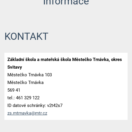
Informace
KONTAKT
Základní škola a mateřská škola Městečko Trnávka, okres
Svitavy
Městečko Trnávka 103
Městečko Trnávka
569 41
tel.: 461 329 122
ID datové schránky: v2t42s7
zs.mtrna
vka@mtr.
cz