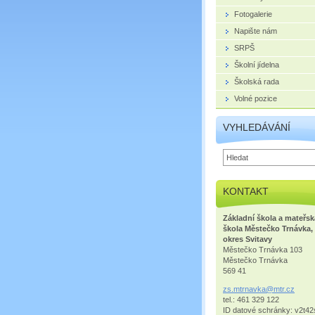
Fotogalerie
Napište nám
SRPŠ
Školní jídelna
Školská rada
Volné pozice
VYHLEDÁVÁNÍ
KONTAKT
Základní škola a mateřsk
škola Městečko Trnávka,
okres Svitavy
Městečko Trnávka 103
Městečko Trnávka
569 41
zs.mtrna
vka@mtr.
cz
tel.: 461 329 122
ID datové schránky: v2t42