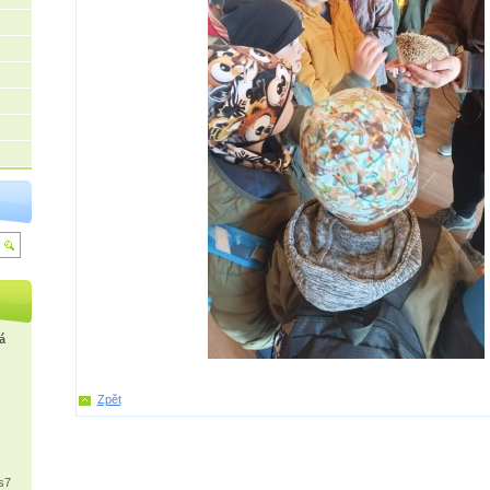
á
Zpět
s7