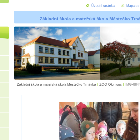
Úvodní stránka
Mapa st
Základní škola a mateřská škola Městečko Trná
Základní škola a mateřská škola Městečko Trnávka
|
ZOO Olomouc
|
IMG-884