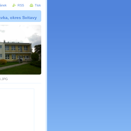
ránek
RSS
Tisk
vka, okres Svitavy
4.JPG