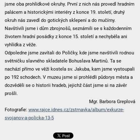
jsme oba prohlídkové okruhy. První z nich nás provedl hradním
palácem a historickými interiéry z konce 19. století, druhý
okruh nás zavedl do gotických sklepení a do mučírny.
Navštívili jsme i dům zbrojnošů, seznámili se s každodenním
životem hradní posádky z konce 15. století a nechyběla ani
vyhlídka z věže.
Odpoledne jsme zavítali do Poličky, kde jsme navštívili rodnou
světničku slavného skladatele Bohuslava Martinů. Ta se
nachází přímo ve věži kostela sv. Jakuba, kam jsme vystoupali
po 192 schodech. V muzeu jsme si prohlédli půdorys města a
dozvěděli se o historii hradeb, jejichž část jsme si na závěr
prošli.
Mgr. Barbora Greplová
Fotografie:
www.rajce.idnes.cz/zstrnavka/album/exkurze-
svojanov-a-policka-13-5