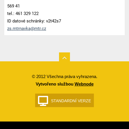
569 41
tel.: 461 329 122
ID datové schránky: v2t42s7
zs.mtrna
vka@mtr.
cz
© 2012 Všechna práva vyhrazena.
Vytvořeno službou
Webnode
STANDARDNÍ VERZE