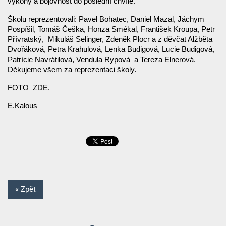
výkony a bojovnost do poslední chvíle.
Školu reprezentovali: Pavel Bohatec, Daniel Mazal, Jáchym
Pospíšil, Tomáš Češka, Honza Smékal, František Kroupa, Petr
Přívratský, Mikuláš Selinger, Zdeněk Plocr a z děvčat Alžběta
Dvořáková, Petra Krahulová, Lenka Budigová, Lucie Budigová,
Patrície Navrátilová, Vendula Rypová a Tereza Elnerová.
Děkujeme všem za reprezentaci školy.
FOTO ZDE.
E.Kalous
« Zpět