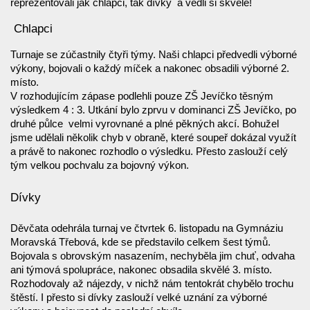
reprezentovali jak chlapci, tak dívky a vedli si skvěle!
Chlapci
Turnaje se zúčastnily čtyři týmy. Naši chlapci předvedli výborné
výkony, bojovali o každý míček a nakonec obsadili výborné 2.
místo.
V rozhodujícím zápase podlehli pouze ZŠ Jevíčko těsným
výsledkem 4 : 3. Utkání bylo zprvu v dominanci ZŠ Jevíčko, po
druhé půlce velmi vyrovnané a plné pěkných akcí. Bohužel
jsme udělali několik chyb v obraně, které soupeř dokázal využít
a právě to nakonec rozhodlo o výsledku. Přesto zaslouží celý
tým velkou pochvalu za bojovný výkon.
Dívky
Děvčata odehrála turnaj ve čtvrtek 6. listopadu na Gymnáziu
Moravská Třebová, kde se představilo celkem šest týmů.
Bojovala s obrovským nasazením, nechyběla jim chuť, odvaha
ani týmová spolupráce, nakonec obsadila skvělé 3. místo.
Rozhodovaly až nájezdy, v nichž nám tentokrát chybělo trochu
štěstí. I přesto si dívky zaslouží velké uznání za výborné