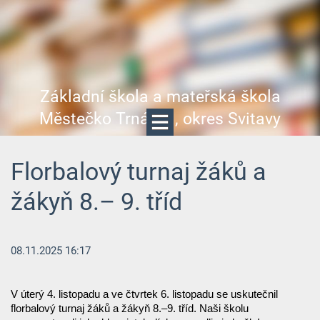
Základní škola a mateřská škola
Městečko Trnávka, okres Svitavy
Florbalový turnaj žáků a
žákyň 8.– 9. tříd
08.11.2025 16:17
V úterý 4. listopadu a ve čtvrtek 6. listopadu se uskutečnil
florbalový turnaj žáků a žákyň 8.–9. tříd. Naši školu