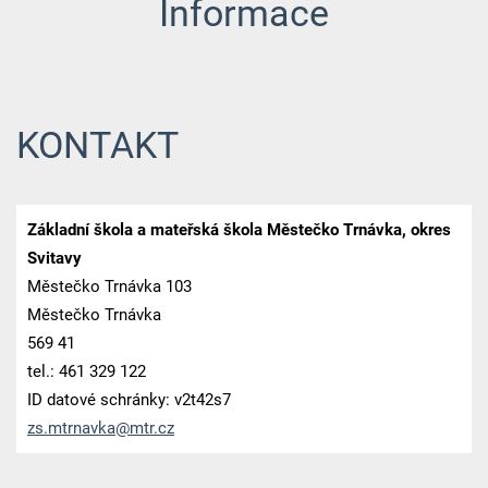
Informace
KONTAKT
Základní škola a mateřská škola Městečko Trnávka, okres
Svitavy
Městečko Trnávka 103
Městečko Trnávka
569 41
tel.: 461 329 122
ID datové schránky: v2t42s7
zs.mtrna
vka@mtr.
cz