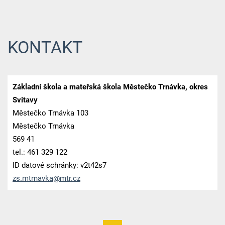
KONTAKT
Základní škola a mateřská škola Městečko Trnávka, okres
Svitavy
Městečko Trnávka 103
Městečko Trnávka
569 41
tel.: 461 329 122
ID datové schránky: v2t42s7
zs.mtrna
vka@mtr.
cz