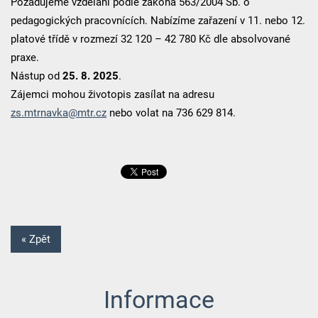
Požadujeme vzdělání podle zákona 563/2004 Sb. o
pedagogických pracovnících. Nabízíme zařazení v 11. nebo 12.
platové třídě v rozmezí 32 120 – 42 780 Kč dle absolvované
praxe.
Nástup od
25. 8. 2025
.
Zájemci mohou životopis zasílat na adresu
zs.mtrnavka@mtr.cz
nebo volat na 736 629 814.
« Zpět
Informace