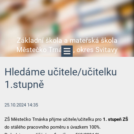
Základní škola a mateřská škola
Městečko Trnávka, okres Svitavy
Hledáme učitele/učitelku
1.stupně
25.10.2024 14:35
ZŠ Městečko Trnávka přijme učitele/učitelku pro
1. stupeň ZŠ
do stálého pracovního poměru s úvazkem 100%.