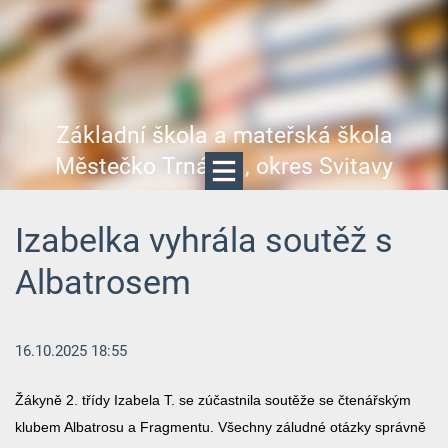
Základní škola a mateřská škola
Městečko Trnávka, okres Svitavy
Izabelka vyhrála soutěž s
Albatrosem
16.10.2025 18:55
Žákyně 2. třídy Izabela T. se zúčastnila soutěže se čtenářským
klubem Albatrosu a Fragmentu. Všechny záludné otázky správně