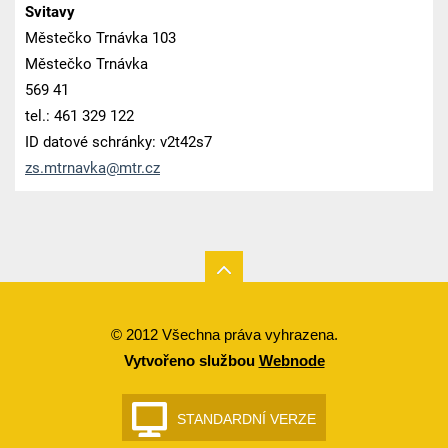
Svitavy
Městečko Trnávka 103
Městečko Trnávka
569 41
tel.: 461 329 122
ID datové schránky: v2t42s7
zs.mtrna
vka@mtr.
cz
© 2012 Všechna práva vyhrazena.
Vytvořeno službou
Webnode
STANDARDNÍ VERZE