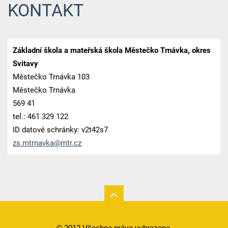
KONTAKT
Základní škola a mateřská škola Městečko Trnávka, okres
Svitavy
Městečko Trnávka 103
Městečko Trnávka
569 41
tel.: 461 329 122
ID datové schránky: v2t42s7
zs.mtrna
vka@mtr.
cz
© 2012 Všechna práva vyhrazena.