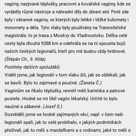
vagóny, nazývané těplušky, pracovní a kovářské vagóny, kde se
vyráběly různé nástroje a náhradní díly do zbraní atd. Poté zde
byly i obranné vagóny, ve kterých byly lehké i těžké kulomety i
minomety a děla. Tyto vlaky byly používány na Transsibiřské
magistrále, to je trasa z Moskvy do Vladivostoku. Délka celé
cesty byla dlouhá 9288 km a odehrála se na ní spousta bojů
našich českých legionářů, kteří pro mě budou vždy hrdinové.
(Štěpán Ch., 9. třída)
Postřehy dalších spolužáků:
Viděli jsme, jak legionáři v tom vlaku žili, jak se oblékali, jak
se bavili. Bylo to zajímavé a poučné.
(Žaneta Č.)
Vagónům se říkalo těplušky, vevnitř měli kamínka a patrové
postele. Hodně se mi líbil vagón lékařský. Určitě to bylo
naučné a zábavné.
(Josef S.)
Dozvěděli jsme se hodně zajímavých věcí, např. v čem naši
legionáři spali, jak to celé probíhalo, v jakých podmínkách
přežívali, jak to měli s manželkami a s rodinami, jaké to měli s