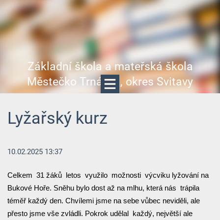
Základní škola a mateřská škola
Městečko Trnávka, okres Svitavy
Lyžařský kurz
10.02.2025 13:37
Celkem 31 žáků letos využilo možnosti výcviku lyžování na
Bukové Hoře. Sněhu bylo dost až na mlhu, která nás trápila
téměř každý den. Chvílemi jsme na sebe vůbec neviděli, ale
přesto jsme vše zvládli. Pokrok udělal každý, největší ale