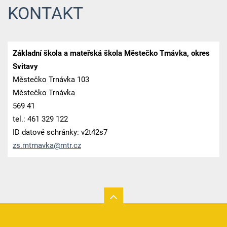
KONTAKT
Základní škola a mateřská škola Městečko Trnávka, okres
Svitavy
Městečko Trnávka 103
Městečko Trnávka
569 41
tel.: 461 329 122
ID datové schránky: v2t42s7
zs.mtrna
vka@mtr.
cz