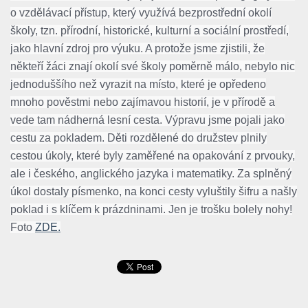
o vzdělávací přístup, který využívá bezprostřední okolí
školy, tzn. přírodní, historické, kulturní a sociální prostředí,
jako hlavní zdroj pro výuku. A protože jsme zjistili, že
někteří žáci znají okolí své školy poměrně málo, nebylo nic
jednoduššího než vyrazit na místo, které je opředeno
mnoho pověstmi nebo zajímavou historií, je v přírodě a
vede tam nádherná lesní cesta. Výpravu jsme pojali jako
cestu za pokladem. Děti rozdělené do družstev plnily
cestou úkoly, které byly zaměřené na opakování z prvouky,
ale i českého, anglického jazyka i matematiky. Za splněný
úkol dostaly písmenko, na konci cesty vyluštily šifru a našly
poklad i s klíčem k prázdninami. Jen je trošku bolely nohy!
Foto
ZDE.