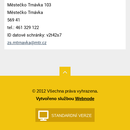
Městečko Trnávka 103
Městečko Trnávka
569 41
tel.: 461 329 122
ID datové schránky: v2t42s7
zs.mtrna
vka@mtr.
cz
© 2012 Všechna práva vyhrazena.
Vytvořeno službou
Webnode
STANDARDNÍ VERZE