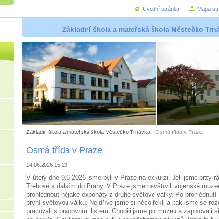
Úvodní stránka
Mapa st
Základní škola a mateřská škola Městečko Trná
Základní škola a mateřská škola Městečko Trnávka
|
Osmá třída v Praze
Osmá třída v Praze
14.06.2026 15:23
V úterý dne 9.6 2026 jsme byli v Praze na exkurzi. Jeli jsme brzy 
Třebové a dalším do Prahy. V Praze jsme navštívili vojenské muze
prohlédnout nějaké exponáty z druhé světové války. Po prohlédnutí
první světovou válku. Nejdříve jsme si něco řekli a pak jsme se rozdě
pracovali s pracovním listem. Chodili jsme po muzeu a zapisovali s