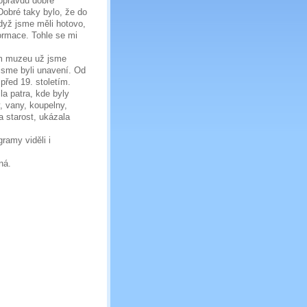
 opravdu dobře
Dobré taky bylo, že do
Když jsme měli hotovo,
nformace. Tohle se mi
ém muzeu už jsme
 jsme byli unavení. Od
 před 19. stoletím.
a patra, kde byly
, vany, koupelny,
a starost, ukázala
ramy viděli i
ná.