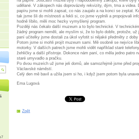
na papíře. Součástí muzea byly i napodobeniny zákopů, které byly
udělané. V zákopech nás doprovázely rekvizity, dým, tma a videa. 
papíru jsme si mohli zapsat, co nás zaujalo a na konci se zeptat. 
tak jsme šli do místnosti a řekli si, co jsme vyplnili a propojovali i
hodně líbilo, měli moc hezky vymyšlený program.
Později nás čekalo další muzeum a to bylo technické. V technick
žádný program neměli, ale myslím si, že to bylo dobře, protože, už
paní učitelky jsme dostali za úkol vyfotit si nějaké předměty z doby
Potom jsme si mohli projít muzeum sami. Mě osobně se nejvíce líbil
motorky. V dalších patrech jsme mohli vidět například staré telefony
žehličky a další přístroje. Dokonce nám paní, co měla jedno patro n
staré umyvadlo a pračku.
Po dvou muzeích už jsme jeli domů, ale samozřejmě jsme před prog
Václavské náměstí.
Celý den mě bavil a užila jsem si ho, i když jsem potom byla unave
Ema Lugová
á
Zpět
s7