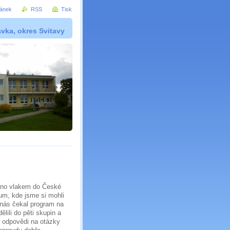
ránek
RSS
Tisk
vka, okres Svitavy
ráno vlakem do České
um, kde jsme si mohli
 nás čekal program na
lili do pěti skupin a
i odpovědi na otázky