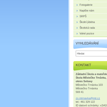
Fotogalerie
Napište nám
SRPŠ
Školní jídelna
Školská rada
Volné pozice
VYHLEDÁVÁNÍ
KONTAKT
Základní škola a mateřsk
škola Městečko Trnávka,
okres Svitavy
Městečko Trnávka 103
Městečko Trnávka
569 41
zs.mtrna
vka@mtr.
cz
tel.: 461 329 122
ID datové schránky: v2t42