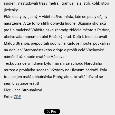
spojení, nastudovali trasy metra i tramvají a zjistili, kolik stojí
jízdenky.
Plán cesty byl jasný – vidět naživo místa, kde se psaly dějiny
naší země. A že toho stihli opravdu hodně! Skupina školáků
prošla malebné Valdštejnské zahrady, zhlédla město z Petřína,
obdivovala monumentální Pražský hrad. Dolů k řece putovali
Malou Stranou, přepočítali sochy na Karlově mostě, počkali si
na odbíjení Staroměstského orloje a prošli celé Václavské
náměstí až k soše svatého Václava.
Tečkou za celým dnem bylo mávání ze schodů Národního
muzea a prohlídka secesní výzdoby na Hlavním nádraží. Byla
to sice jen malá ochutnávka Prahy, ale o to větší důvod se
sem brzy zase vrátit!
Mgr. Jana Strouhalová
Foto:
ZDE