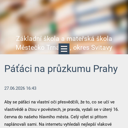
Základní škola a mateřská škola
Městečko Trnávka, okres Svitavy
Páťáci na průzkumu Prahy
27.06.2026 16:43
Aby se páťáci na vlastní oči přesvědčili, že to, co se učí ve
vlastivědě a čtou v pověstech, je pravda, vydali se v úterý 16.
června do našeho hlavního města. Celý výlet si přitom
naplánovali sami. Na internetu vyhledali nejlepší vlakové