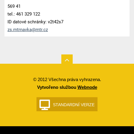
569 41
tel.: 461 329 122
ID datové schránky: v2t42s7
zs.mtrna
vka@mtr.
cz
© 2012 Všechna práva vyhrazena.
Vytvořeno službou
Webnode
STANDARDNÍ VERZE