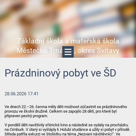
Základní škola a mateřská škola
Městečko Trnávka, okres Svitavy
Prázdninový pobyt ve ŠD
28.06.2026 17:41
Ve dnech 22.–26. června měly děti možnost zúčastnit se prázdninového
provozu ve školní družině. Celkem se zapojilo 28 dětí, pro které byl
připraven pestrý program.
V pondělí děti navštívily sférické kino a následně se vydaly na procházku
na Cimburk. V úterý si vyšláply k Holubí studánce a užily si pobyt v přírodě.
Středa patřila exkurzi ve Stolístku na téma „Nezvaní návštěvníci“. Ve