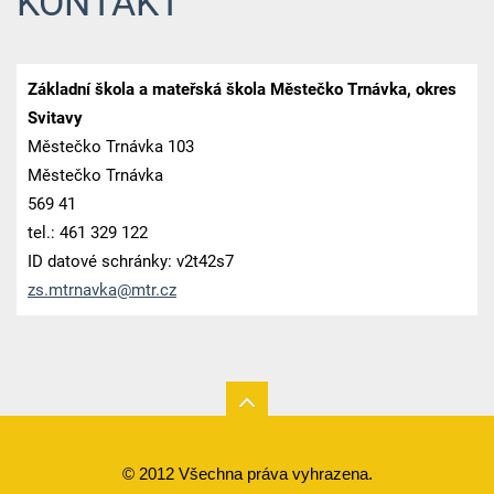
KONTAKT
Základní škola a mateřská škola Městečko Trnávka, okres
Svitavy
Městečko Trnávka 103
Městečko Trnávka
569 41
tel.: 461 329 122
ID datové schránky: v2t42s7
zs.mtrna
vka@mtr.
cz
© 2012 Všechna práva vyhrazena.