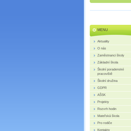
MENU
Aktuality
O nás
Zaměstnanci školy
Základní škola
Školní poradenské
pracoviště
Školní družina
GDPR
AŠSK
Projekty
Rozvrh hodin
Mateřská škola
Pro rodiče
Kontakty