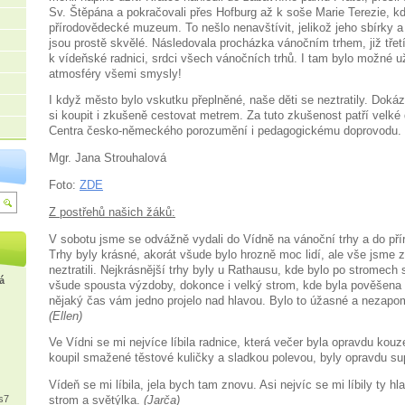
Sv. Štěpána a pokračovali přes Hofburg až k soše Marie Terezie, k
přírodovědecké muzeum. To nešlo nenavštívit, jelikož jeho sbírky a 
jsou prostě skvělé. Následovala procházka vánočním trhem, již třet
k vídeňské radnici, srdci všech vánočních trhů. I tam bylo možné už
atmosféry všemi smysly!
I když město bylo vskutku přeplněné, naše děti se neztratily. Doká
si koupit i zkušeně cestovat metrem. Za tuto zkušenost patří velké
Centra česko-německého porozumění i pedagogickému doprovodu.
Mgr. Jana Strouhalová
Foto:
ZDE
Z postřehů našich žáků:
V sobotu jsme se odvážně vydali do Vídně na vánoční trhy a do p
Trhy byly krásné, akorát všude bylo hrozně moc lidí, ale vše jsme z
neztratili. Nejkrásnější trhy byly u Rathausu, kde bylo po stromech
á
všude spousta výzdoby, dokonce i velký strom, kde byla pověšena 
nějaký čas vám jedno projelo nad hlavou. Bylo to úžasné a nezapom
(Ellen)
Ve Vídni se mi nejvíce líbila radnice, která večer byla opravdu kouz
koupil smažené těstové kuličky a sladkou polevou, byly opravdu su
Vídeň se mi líbila, jela bych tam znovu. Asi nejvíc se mi líbily ty hl
s7
strom a světýlka.
(Jarča)