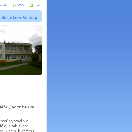
ránek
RSS
Tisk
vka, okres Svitavy
těže „Jak znáte své
emců vypravilo v
álo, a tak si dne
 se ulicemi k chrámu