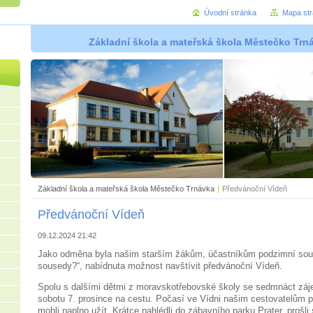
Úvodní stránka
Mapa st
Základní škola a mateřská škola Městečko Trná
Základní škola a mateřská škola Městečko Trnávka
|
Předvánoční Vídeň
Předvánoční Vídeň
09.12.2024 21:42
Jako odměna byla našim starším žákům, účastníkům podzimní sou
sousedy?“, nabídnuta možnost navštívit předvánoční Vídeň.
Spolu s dalšími dětmi z moravskotřebovské školy se sedmnáct záj
sobotu 7. prosince na cestu. Počasí ve Vídni našim cestovatelům př
mohli naplno užít. Krátce nahlédli do zábavního parku Prater, prošli