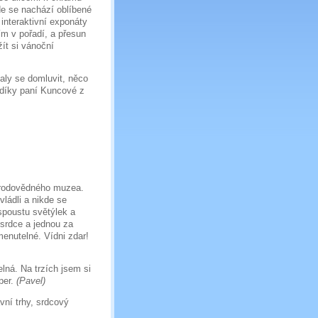
de se nachází oblíbené
interaktivní exponáty
ím v pořadí, a přesun
ít si vánoční
zaly se domluvit, něco
 díky paní Kuncové z
řírodovědného muzea.
vládli a nikde se
 spoustu světýlek a
srdce a jednou za
enutelné. Vídni zdar!
elná. Na trzích jsem si
per.
(Pavel)
avní trhy, srdcový