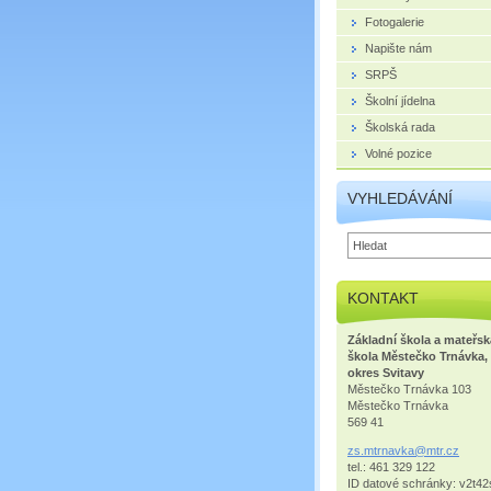
Fotogalerie
Napište nám
SRPŠ
Školní jídelna
Školská rada
Volné pozice
VYHLEDÁVÁNÍ
KONTAKT
Základní škola a mateřsk
škola Městečko Trnávka,
okres Svitavy
Městečko Trnávka 103
Městečko Trnávka
569 41
zs.mtrna
vka@mtr.
cz
tel.: 461 329 122
ID datové schránky: v2t42