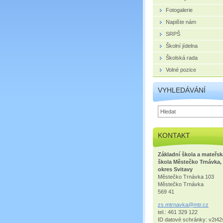
Fotogalerie
Napište nám
SRPŠ
Školní jídelna
Školská rada
Volné pozice
VYHLEDÁVÁNÍ
KONTAKT
Základní škola a mateřsk
škola Městečko Trnávka,
okres Svitavy
Městečko Trnávka 103
Městečko Trnávka
569 41
zs.mtrna
vka@mtr.
cz
tel.: 461 329 122
ID datové schránky: v2t42