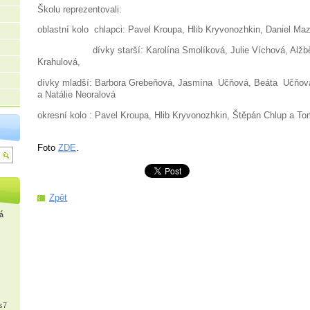
Školu reprezentovali:
oblastní kolo chlapci: Pavel Kroupa, Hlib Kryvonozhkin, Daniel Ma
dívky starší: Karolína Smolíková, Julie Víchová, Alžbět
Krahulová,
dívky mladší: Barbora Grebeňová, Jasmína Učňová, Beáta Učňová
a Natálie Neoralová
okresní kolo : Pavel Kroupa, Hlib Kryvonozhkin, Štěpán Chlup a T
Foto
ZDE
.
Zpět
á
s7