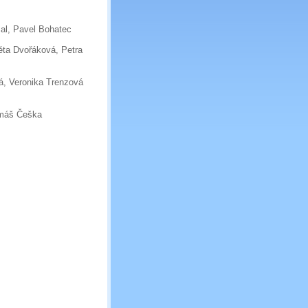
zal, Pavel Bohatec
a Dvořáková, Petra
, Veronika Trenzová
omáš Češka