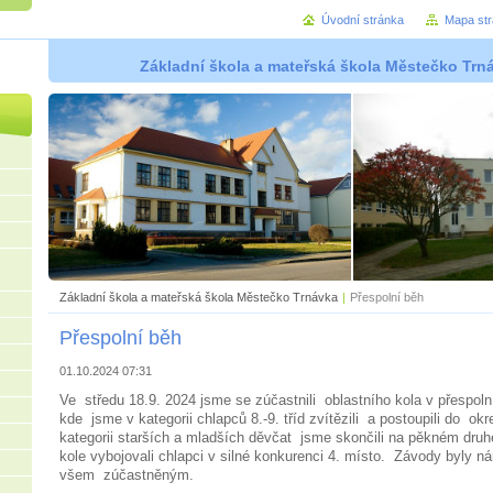
Úvodní stránka
Mapa st
Základní škola a mateřská škola Městečko Trná
Základní škola a mateřská škola Městečko Trnávka
|
Přespolní běh
Přespolní běh
01.10.2024 07:31
Ve středu 18.9. 2024 jsme se zúčastnili oblastního kola v přespol
kde jsme v kategorii chlapců 8.-9. tříd zvítězili a postoupili do ok
kategorii starších a mladších děvčat jsme skončili na pěkném dru
kole vybojovali chlapci v silné konkurenci 4. místo. Závody byly ná
všem zúčastněným.