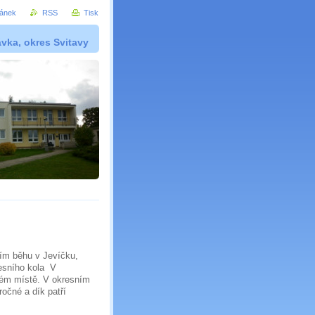
ránek
RSS
Tisk
vka, okres Svitavy
ním běhu v Jevíčku,
resního kola V
hém místě. V okresním
ročné a dík patří