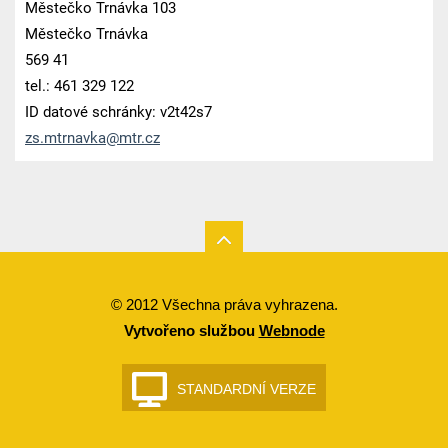
Městečko Trnávka 103
Městečko Trnávka
569 41
tel.: 461 329 122
ID datové schránky: v2t42s7
zs.mtrna
vka@mtr.
cz
© 2012 Všechna práva vyhrazena.
Vytvořeno službou
Webnode
STANDARDNÍ VERZE