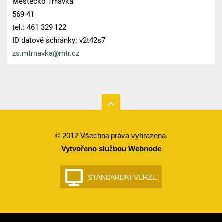
Městečko Trnávka
569 41
tel.: 461 329 122
ID datové schránky: v2t42s7
zs.mtrna
vka@mtr.
cz
© 2012 Všechna práva vyhrazena.
Vytvořeno službou
Webnode
STANDARDNÍ VERZE