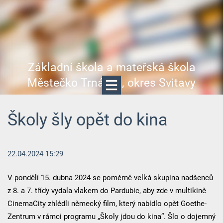
Základní škola a mateřská škola
Městečko Trnávka, okres Svitavy
Školy šly opět do kina
22.04.2024 15:29
V pondělí 15. dubna 2024 se poměrně velká skupina nadšenců
z 8. a 7. třídy vydala vlakem do Pardubic, aby zde v multikině
CinemaCity zhlédli německý film, který nabídlo opět Goethe-
Zentrum v rámci programu „Školy jdou do kina“. Šlo o dojemný