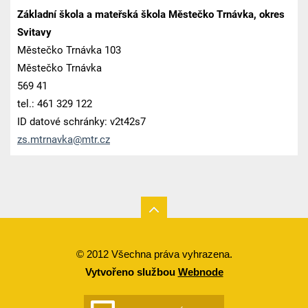
Základní škola a mateřská škola Městečko Trnávka, okres
Svitavy
Městečko Trnávka 103
Městečko Trnávka
569 41
tel.: 461 329 122
ID datové schránky: v2t42s7
zs.mtrna
vka@mtr.
cz
© 2012 Všechna práva vyhrazena.
Vytvořeno službou
Webnode