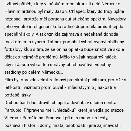
i vtipný příběh, který v loňském roce okouzlil celé Německo.
Hlavním hrdinou byl malý Jason. Chlapec, který do třídy úplně
nezapadl, protože měl poruchu autistického spektra. Navzdory
jeho vysoké inteligenci škola rodině doporučila umístit jej do
speciální školy. A tak vznikla zajímavá a nečekaná dohoda
mezi otcem a synem. Tatínek pomáhal vybrat synovi oblíbený
fotbalový klub s tím, že se on na oplátku bude snažit ve škole
dělat co nejméně problémů. Mělo to však nepatrný háček –
aby si Jason vybral ten správný, chtěl navštívit všechny
stadiony po celém Německu…
Film byl opravdu velmi zajímavý pro školní publikum, protože s
lehkostí i vážností promlouval k mladistvým o jinakosti a
potřebě lásky.
Druhou část dne strávili chlapci a děvčata v ulicích centra
Pardubic. Připravenu měli „hledačku“, která je vedla po stezce
Viléma z Pernštejna. Pracovali při ní s mapou, s texty,
poznávali historii, domy, místa, osobnosti i jiné zajímavosti.