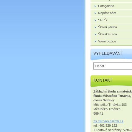
Fotogalerie
Napište nám
SRPŠ
Školní jídelna
Školská rada
Volné pozice
VYHLEDÁVÁNÍ
KONTAKT
Základní škola a mateřsk
škola Městečko Trnávka,
okres Svitavy
Městečko Trnávka 103
Městečko Trnávka
569 41
zs.mtrna
vka@mtr.
cz
tel.: 461 329 122
ID datové schránky: v2t42