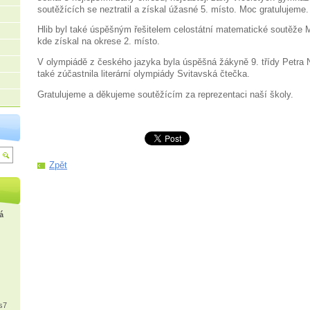
soutěžících se neztratil a získal úžasné 5. místo. Moc gratulujeme
Hlib byl také úspěšným řešitelem celostátní matematické soutěže 
kde získal na okrese 2. místo.
V olympiádě z českého jazyka byla úspěšná žákyně 9. třídy Petra N
také zúčastnila literární olympiády Svitavská čtečka.
Gratulujeme a děkujeme soutěžícím za reprezentaci naší školy.
Zpět
á
s7