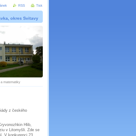
ránek
RSS
Tisk
vka, okres Svitavy
 a matematiky
piády z českého
Kryvonozhkin Hlib,
iu v Litomyšli. Zde se
ií. V konkurenci 23