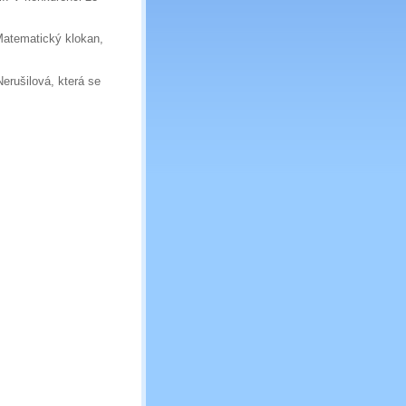
.
Matematický klokan,
erušilová, která se