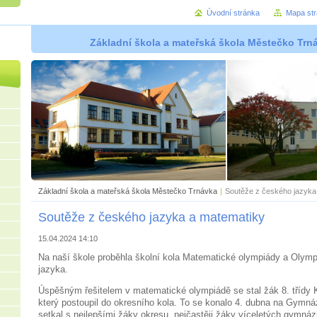
Úvodní stránka
Mapa st
Základní škola a mateřská škola Městečko Trná
Základní škola a mateřská škola Městečko Trnávka
|
Soutěže z českého jazyka
Soutěže z českého jazyka a matematiky
15.04.2024 14:10
Na naší škole proběhla školní kola Matematické olympiády a Olym
jazyka.
Úspěšným řešitelem v matematické olympiádě se stal žák 8. třídy 
který postoupil do okresního kola. To se konalo 4. dubna na Gymnáz
setkal s nejlepšími žáky okresu, nejčastěji žáky víceletých gymnáz