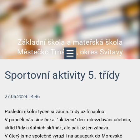
Základní škola a mateřská škola
Městečko Trnávka, okres Svitavy
Sportovní aktivity 5. třídy
27.06.2024 14:46
Poslední školní týden si žáci 5. třídy užili naplno.
V pondělí nás sice čekal "uklízecí" den, odevzdávání učebnic,
úklid třídy a šatních skříněk, ale pak už jen zábava.
V úterý jsme společně vyrazili na aquapark do Moravské