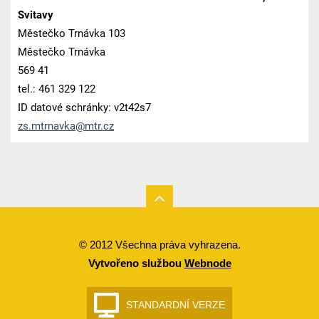
Svitavy
Městečko Trnávka 103
Městečko Trnávka
569 41
tel.: 461 329 122
ID datové schránky: v2t42s7
zs.mtrna
vka@mtr.
cz
© 2012 Všechna práva vyhrazena.
Vytvořeno službou
Webnode
STANDARDNÍ VERZE