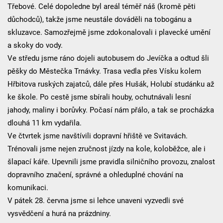
Třebové. Celé dopoledne byl areál téměř náš (kromě pěti
důchodců), takže jsme neustále dováděli na tobogánu a
skluzavce. Samozřejmě jsme zdokonalovali i plavecké umění
a skoky do vody.
Ve středu jsme ráno dojeli autobusem do Jevíčka a odtud šli
pěšky do Městečka Trnávky. Trasa vedla přes Vísku kolem
Hřbitova ruských zajatců, dále přes Hušák, Holubí studánku až
ke škole. Po cestě jsme sbírali houby, ochutnávali lesní
jahody, maliny i borůvky. Počasí nám přálo, a tak se procházka
dlouhá 11 km vydařila.
Ve čtvrtek jsme navštívili dopravní hřiště ve Svitavách.
Trénovali jsme nejen zručnost jízdy na kole, koloběžce, ale i
šlapací káře. Upevnili jsme pravidla silničního provozu, znalost
dopravního značení, správné a ohleduplné chování na
komunikaci.
V pátek 28. června jsme si lehce unaveni vyzvedli své
vysvědčení a hurá na prázdniny.