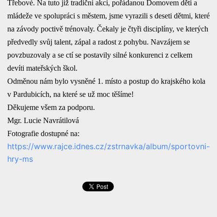
Třebové. Na tuto již tradiční akci, pořádanou Domovem dětí a
mládeže ve spolupráci s městem, jsme vyrazili s deseti dětmi, které
na závody poctivě trénovaly.
Čekaly je čtyři disciplíny, ve kterých
předvedly svůj talent, zápal a radost z pohybu. Navzájem se
povzbuzovaly a se ctí se postavily silné konkurenci z celkem
devíti mateřských škol.
Odměnou nám bylo vysněné 1. místo a postup do krajského kola
v Pardubicích, na které se už moc těšíme!
Děkujeme všem za podporu.
Mgr. Lucie Navrátilová
Fotografie dostupné na:
https://www.rajce.idnes.cz/zstrnavka/album/sportovni-
hry-ms