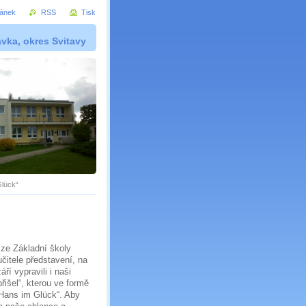
ránek
RSS
Tisk
vka, okres Svitavy
Glück“
 ze Základní školy
čitele představení, na
áří vypravili i naši
řišel“, kterou ve formě
„Hans im Glück“. Aby