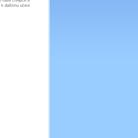
ro naše chlapce a
l k dalšímu učení.