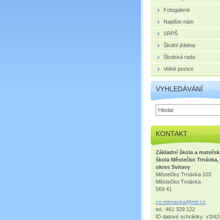
Fotogalerie
Napište nám
SRPŠ
Školní jídelna
Školská rada
Volné pozice
VYHLEDÁVÁNÍ
KONTAKT
Základní škola a mateřsk
škola Městečko Trnávka,
okres Svitavy
Městečko Trnávka 103
Městečko Trnávka
569 41
zs.mtrna
vka@mtr.
cz
tel.: 461 329 122
ID datové schránky: v2t42