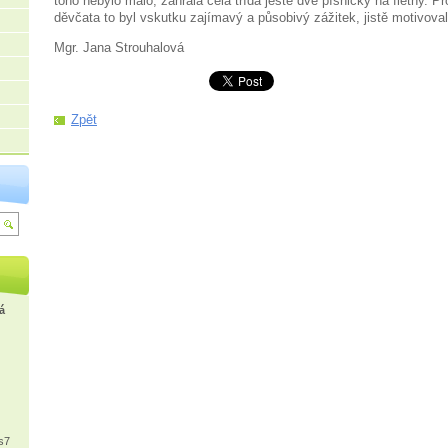
toho nebylo málo, zahrála celá třída ještě dvě písničky na flétny. P
děvčata to byl vskutku zajímavý a působivý zážitek, jistě motivova
Mgr. Jana Strouhalová
Zpět
á
s7