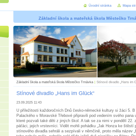
Úvodní stránka
Mapa st
Základní škola a mateřská škola Městečko Trná
Základní škola a mateřská škola Městečko Trnávka
|
Stínové divadlo „Hans im 
Stínové divadlo „Hans im Glück“
23.09.2025 11:43
U příležitosti každoročních Dnů česko-německé kultury si žáci 5. B
Palackého v Moravské Třebové připravili pod vedením svého pana u
které pozvali také děti z jiných škol. A tak se za nimi v pondělí 22. z
páťáci, jejich vrstevníci. Vidět mohli pohádku „Jak Honza ke štěstí p
stínového divadla sehráli a sezpívali v němčině, proto měla název 