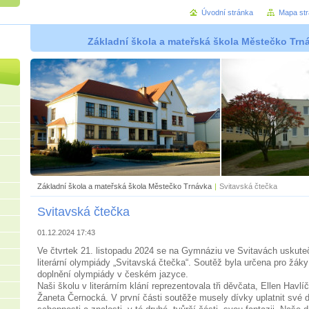
Úvodní stránka
Mapa st
Základní škola a mateřská škola Městečko Trná
Základní škola a mateřská škola Městečko Trnávka
|
Svitavská čtečka
Svitavská čtečka
01.12.2024 17:43
Ve čtvrtek 21. listopadu 2024 se na Gymnáziu ve Svitavách uskutečn
literární olympiády „Svitavská čtečka“. Soutěž byla určena pro žáky 
doplnění olympiády v českém jazyce.
Naši školu v literárním klání reprezentovala tři děvčata, Ellen Havl
Žaneta Černocká. V první části soutěže musely dívky uplatnit své d