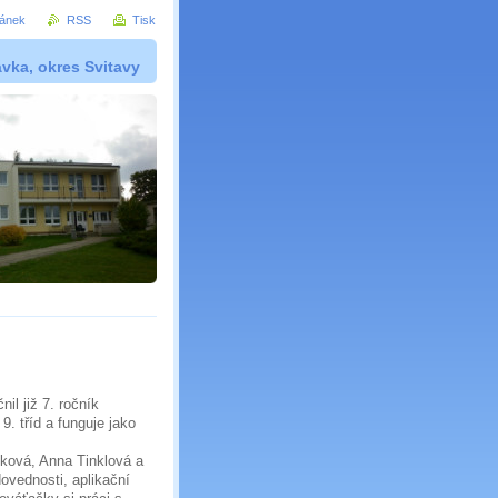
ránek
RSS
Tisk
vka, okres Svitavy
il již 7. ročník
9. tříd a funguje jako
íčková, Anna Tinklová a
ovednosti, aplikační