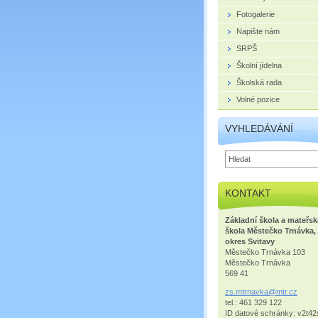
Fotogalerie
Napište nám
SRPŠ
Školní jídelna
Školská rada
Volné pozice
VYHLEDÁVÁNÍ
KONTAKT
Základní škola a mateřsk
škola Městečko Trnávka,
okres Svitavy
Městečko Trnávka 103
Městečko Trnávka
569 41
zs.mtrna
vka@mtr.
cz
tel.: 461 329 122
ID datové schránky: v2t42