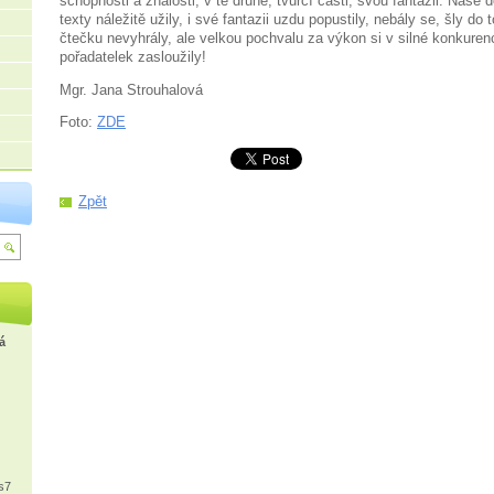
schopnosti a znalosti, v té druhé, tvůrčí části, svou fantazii. Naše 
texty náležitě užily, i své fantazii uzdu popustily, nebály se, šly do 
čtečku nevyhrály, ale velkou pochvalu za výkon si v silné konkurenc
pořadatelek zasloužily!
Mgr. Jana Strouhalová
Foto:
ZDE
Zpět
á
s7