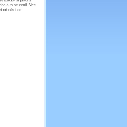
deváťačky si práci s
toho a to se cení! Sice
i od nás i od