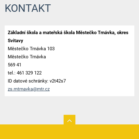
KONTAKT
Základní škola a mateřská škola Městečko Trnávka, okres
Svitavy
Městečko Trnávka 103
Městečko Trnávka
569 41
tel.: 461 329 122
ID datové schránky: v2t42s7
zs.mtrna
vka@mtr.
cz