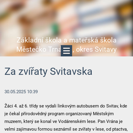
Základní škola a mateřská škola
Městečko Trnávka, okres Svitavy
Za zvířaty Svitavska
30.05.2025 10:39
Žáci 4. až 6. třídy se vydali linkovým autobusem do Svitav, kde
je čekal přírodovědný program organizovaný Městským
muzeem, který se konal ve Vodárenském lese. Pan Vrána je
velmi zajímavou formou seznámil se zvířaty v lese, od ptactva,